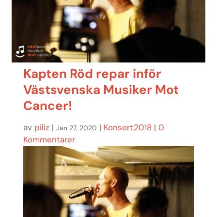
Kapten Röd repar inför
Västsvenska Musiker Mot
Cancer!
av
piliz
|
|
Konsert2018
|
0
Jan 27, 2020
Kommentarer