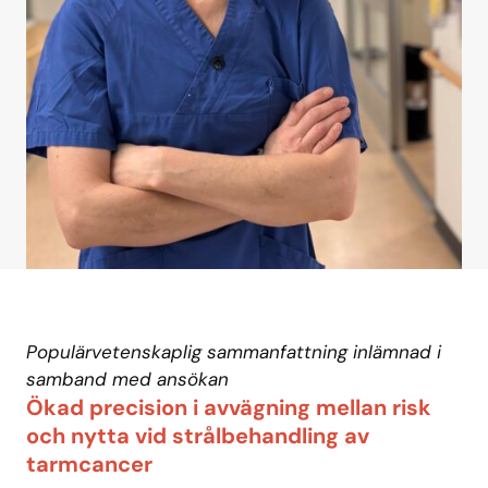
Populärvetenskaplig sammanfattning inlämnad i
samband med ansökan
Ökad precision i avvägning mellan risk
och nytta vid strålbehandling av
tarmcancer