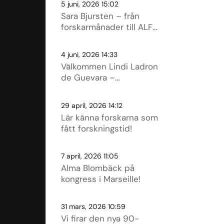
5 juni, 2026 15:02
stolta över!
Sara Bjursten – från
forskarmånader till ALF-
tjänst
4 juni, 2026 14:33
Välkommen Lindi Ladron
de Guevara –
projektledare för
Västsvenska artister
29 april, 2026 14:12
mot cancer!
Lär känna forskarna som
fått forskningstid!
7 april, 2026 11:05
Alma Blombäck på
kongress i Marseille!
31 mars, 2026 10:59
Vi firar den nya 90-