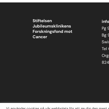
Stiftelsen
inf
Jubileumsklinikens
Pg 
Forskningsfond mot
Bg 
Cancer
Swi
Tel
Org
824
Vi använder cookies på vår webbplats för att ge dig den mest