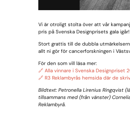
Vi är otroligt stolta över att vår kampan
pris på Svenska Designprisets gala igår!
Stort grattis till de dubbla utmärkelse
allt ni gör för cancerforskningen i Väs
För den som vill läsa mer:
🔗 Alla vinnare i Svenska Designpriset
🔗 R3 Reklambyrås hemsida där de skr
Bildtext: Petronella Lirenius Ringqvist (
tillsammans med (från vänster) Cornelia
Reklambyrå.