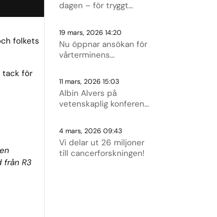
dagen – för tryggt
givande och omtanke!
19 mars, 2026 14:20
ch folkets
Nu öppnar ansökan för
vårterminens
doktorandstipendier!
 tack för
11 mars, 2026 15:03
Albin Alvers på
vetenskaplig konferens i
Aten!
4 mars, 2026 09:43
Vi delar ut 26 miljoner
gen
till cancerforskningen!
d från R3