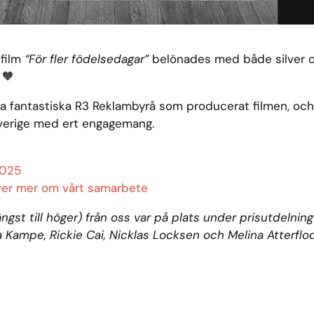
jfilm
“För fler födelsedagar”
belönades med både silver o
 🧡
rna fantastiska R3 Reklambyrå som producerat filmen, och
tsverige med ert engagemang.
 2025
iver mer om vårt samarbete
längst till höger) från oss var på plats under prisutdelnin
 Kampe, Rickie Cai, Nicklas Locksen och Melina Atterflo