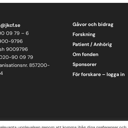
Gåvor och bidrag
o@jkcf.se
90 09 79 – 6
Forskning
900-9796
Patient / Anhörig
sh 9009796
Om fonden
 020-90 09 79
Sponsorer
anisationsnr. 857200-
4
För forskare – logga in
 relevanta upplevelsen genom att komma ihåg dina preferenser och