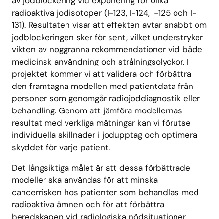
av jodblockering vid exponering för olika
radioaktiva jodisotoper (I-123, I-124, I-125 och I-
131). Resultaten visar att effekten avtar snabbt om
jodblockeringen sker för sent, vilket understryker
vikten av noggranna rekommendationer vid både
medicinsk användning och strålningsolyckor. I
projektet kommer vi att validera och förbättra
den framtagna modellen med patientdata från
personer som genomgår radiojoddiagnostik eller
behandling. Genom att jämföra modellernas
resultat med verkliga mätningar kan vi förutse
individuella skillnader i jodupptag och optimera
skyddet för varje patient.
Det långsiktiga målet är att dessa förbättrade
modeller ska användas för att minska
cancerrisken hos patienter som behandlas med
radioaktiva ämnen och för att förbättra
beredskapen vid radiologiska nödsituationer.