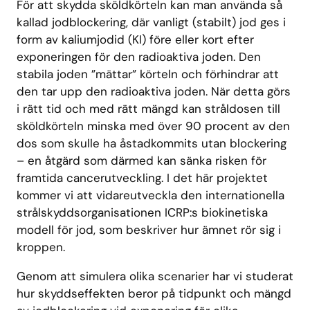
För att skydda sköldkörteln kan man använda så
kallad jodblockering, där vanligt (stabilt) jod ges i
form av kaliumjodid (KI) före eller kort efter
exponeringen för den radioaktiva joden. Den
stabila joden ”mättar” körteln och förhindrar att
den tar upp den radioaktiva joden. När detta görs
i rätt tid och med rätt mängd kan stråldosen till
sköldkörteln minska med över 90 procent av den
dos som skulle ha åstadkommits utan blockering
– en åtgärd som därmed kan sänka risken för
framtida cancerutveckling. I det här projektet
kommer vi att vidareutveckla den internationella
strålskyddsorganisationen ICRP:s biokinetiska
modell för jod, som beskriver hur ämnet rör sig i
kroppen.
Genom att simulera olika scenarier har vi studerat
hur skyddseffekten beror på tidpunkt och mängd